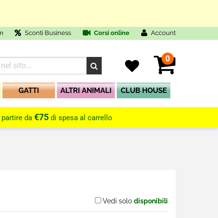
m
Sconti Business
Corsi online
Account
0
GATTI
ALTRI ANIMALI
CLUB HOUSE
€75
 partire da
di spesa al carrello
Vedi solo
disponibili