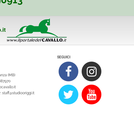
.it
SEGUICI
ianza (MB)
1887970
cavallo.it
y:
staff@studiooriggi.it