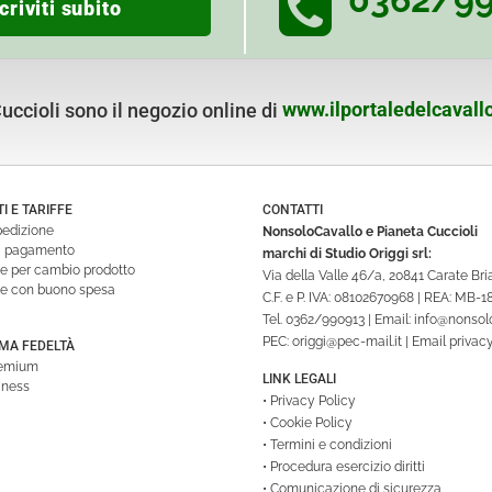
criviti subito
ccioli sono il negozio online di
www.ilportaledelcavallo
 E TARIFFE
CONTATTI
pedizione
NonsoloCavallo e Pianeta Cuccioli
di pagamento
marchi di Studio Origgi srl:
ne per cambio prodotto
Via della Valle 46/a, 20841 Carate Br
ne con buono spesa
C.F. e P. IVA: 08102670968 | REA: MB-
Tel.
0362/990913
| Email:
info@nonsolo
PEC:
origgi@pec-mail.it
| Email privac
A FEDELTÀ
remium
LINK LEGALI
iness
•
Privacy Policy
•
Cookie Policy
•
Termini e condizioni
•
Procedura esercizio diritti
•
Comunicazione di sicurezza