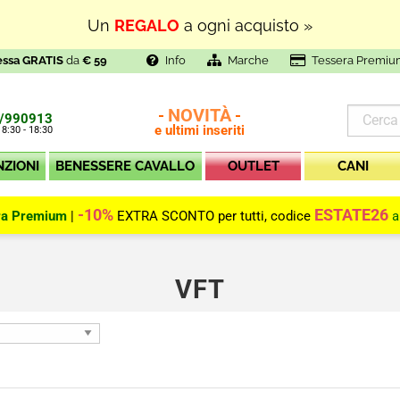
Un
REGALO
a ogni acquisto »
essa GRATIS
da
€ 59
Info
Marche
Tessera Premiu
NOVITÀ
-
-
/990913
e ultimi inseriti
 8:30 - 18:30
NZIONI
BENESSERE CAVALLO
OUTLET
CANI
-10%
ESTATE26
ra Premium
|
EXTRA SCONTO per tutti, codice
a
VFT