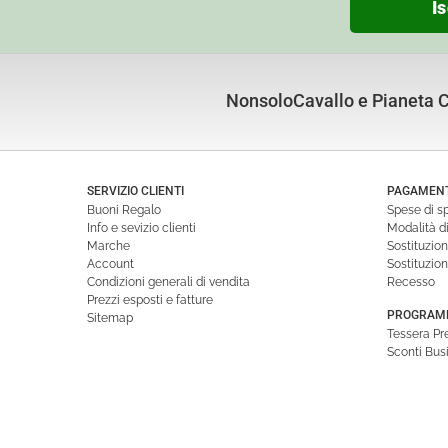
Is
NonsoloCavallo e Pianeta Cu
SERVIZIO CLIENTI
PAGAMENTI
Buoni Regalo
Spese di s
Info e sevizio clienti
Modalità 
Marche
Sostituzio
Account
Sostituzio
Condizioni generali di vendita
Recesso
Prezzi esposti e fatture
PROGRAMM
Sitemap
Tessera P
Sconti Bus