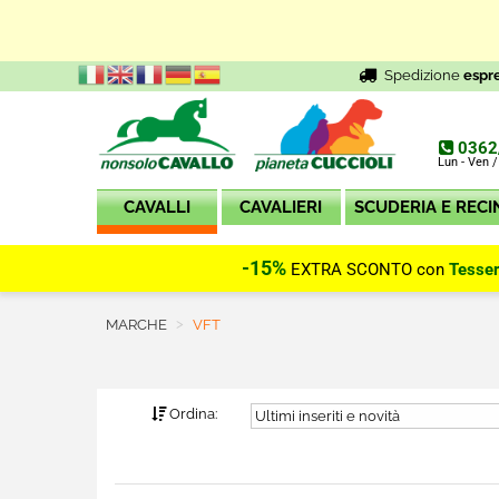
Spedizione
espr
0362
Lun - Ven /
CAVALLI
CAVALIERI
SCUDERIA E RECI
-15%
EXTRA SCONTO con
Tesse
MARCHE
Current:
VFT
Ordina: