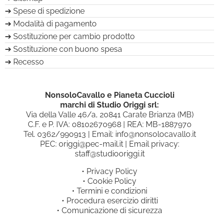
Spese di spedizione
Modalità di pagamento
Sostituzione per cambio prodotto
Sostituzione con buono spesa
Recesso
NonsoloCavallo e Pianeta Cuccioli
marchi di Studio Origgi srl:
Via della Valle 46/a, 20841 Carate Brianza (MB)
C.F. e P. IVA: 08102670968 | REA: MB-1887970
Tel.
0362/990913
| Email:
info@nonsolocavallo.it
PEC:
origgi@pec-mail.it
| Email privacy:
staff@studiooriggi.it
•
Privacy Policy
•
Cookie Policy
•
Termini e condizioni
•
Procedura esercizio diritti
•
Comunicazione di sicurezza