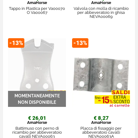
AmaHorse
AmaHorse
Tappo in Plastica per Va00070
Valvola con molla di ricambio
O Va00067
per abbeveratoio in ghisa
NEVA00069
-13%
-13%
€ 26,01
€ 8,27
AmaHorse
AmaHorse
Battimuso con perno di
Placca di fissaggio per
ricambio per abbeveratoio
abbeveratoio cavalli
cavalli NEVA00063
NEVA00063A