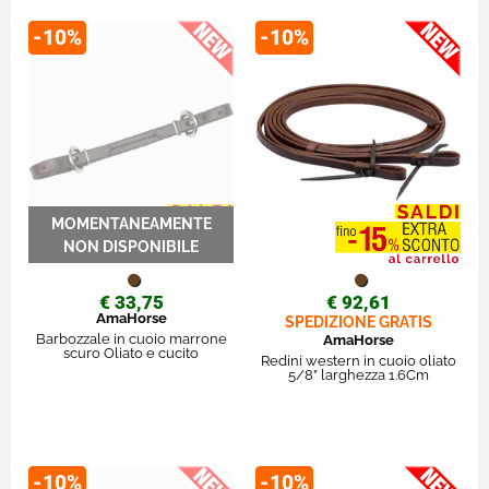
-10%
-10%
€ 33,75
€ 92,61
AmaHorse
SPEDIZIONE GRATIS
Barbozzale in cuoio marrone
AmaHorse
scuro Oliato e cucito
Redini western in cuoio oliato
5/8” larghezza 1.6Cm
-10%
-10%