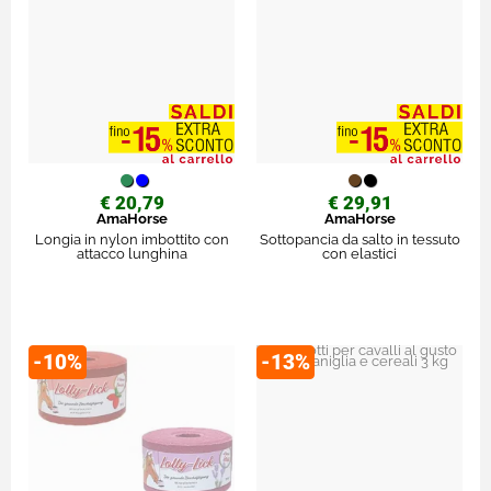
€ 20,79
€ 29,91
AmaHorse
AmaHorse
Longia in nylon imbottito con
Sottopancia da salto in tessuto
attacco lunghina
con elastici
-10%
-13%