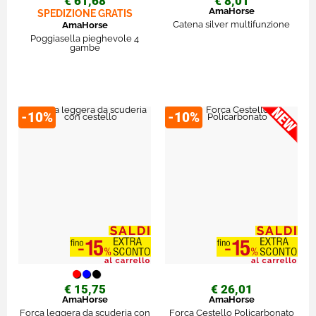
€ 61,68
€ 8,01
AmaHorse
SPEDIZIONE GRATIS
Catena silver multifunzione
AmaHorse
Poggiasella pieghevole 4
gambe
-10%
-10%
€ 15,75
€ 26,01
AmaHorse
AmaHorse
Forca leggera da scuderia con
Forca Cestello Policarbonato