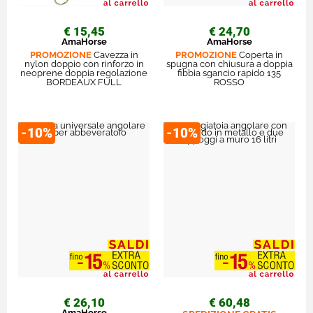
€ 15,45
€ 24,70
AmaHorse
AmaHorse
PROMOZIONE
Cavezza in
PROMOZIONE
Coperta in
nylon doppio con rinforzo in
spugna con chiusura a doppia
neoprene doppia regolazione
fibbia sgancio rapido 135
BORDEAUX FULL
ROSSO
-10%
-10%
€ 26,10
€ 60,48
AmaHorse