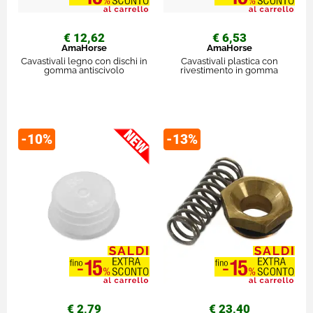
€ 12,62
€ 6,53
AmaHorse
AmaHorse
Cavastivali legno con dischi in
Cavastivali plastica con
gomma antiscivolo
rivestimento in gomma
-10%
-13%
€ 2,79
€ 23,40