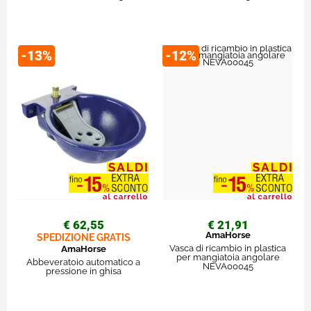
-13%
-12%
€ 62,55
€ 21,91
AmaHorse
SPEDIZIONE GRATIS
Vasca di ricambio in plastica
AmaHorse
per mangiatoia angolare
Abbeveratoio automatico a
NEVA00045
pressione in ghisa