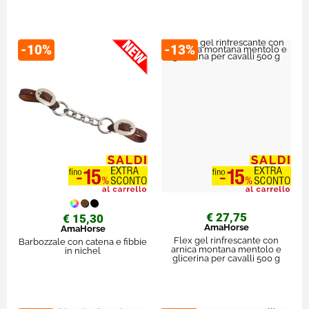
-10%
-13%
€ 27,75
€ 15,30
AmaHorse
AmaHorse
Flex gel rinfrescante con
Barbozzale con catena e fibbie
arnica montana mentolo e
in nichel
glicerina per cavalli 500 g