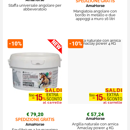
SPEDIZIONE GRATIS
Staffa universale angolare per
AmaHorse
abbeveratoio
Mangiatoia angolare con
bordo in metallo e due
appoggi a muro 16 litri
-10%
-10%
€ 79,20
€ 57,24
AmaHorse
SPEDIZIONE GRATIS
Argilla naturale con arnica
AmaHorse
Amaclay power 4 KG
Equilibrium 2 kg mangime