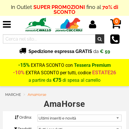
In Outlet
SUPER PROMOZIONI
fino al
70% di
SCONTO
0
Spedizione espressa GRATIS
da
€ 59
-15%
EXTRA SCONTO con
Tessera Premium
-10%
ESTATE26
EXTRA SCONTO per tutti, codice
€75
a partire da
di spesa al carrello
MARCHE
Current:
AmaHorse
AmaHorse
Ordina:
Prodotti