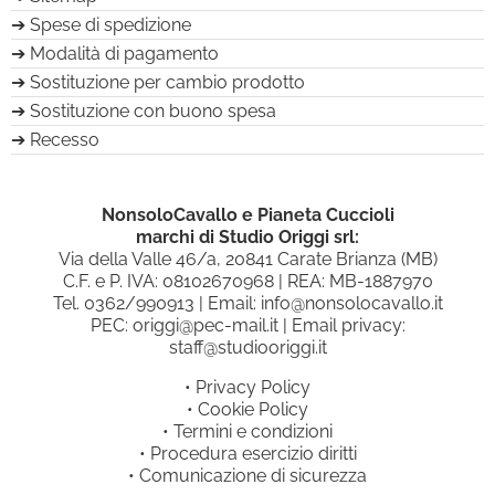
Spese di spedizione
Modalità di pagamento
Sostituzione per cambio prodotto
Sostituzione con buono spesa
Recesso
NonsoloCavallo e Pianeta Cuccioli
marchi di Studio Origgi srl:
Via della Valle 46/a, 20841 Carate Brianza (MB)
C.F. e P. IVA: 08102670968 | REA: MB-1887970
Tel.
0362/990913
| Email:
info@nonsolocavallo.it
PEC:
origgi@pec-mail.it
| Email privacy:
staff@studiooriggi.it
•
Privacy Policy
•
Cookie Policy
•
Termini e condizioni
•
Procedura esercizio diritti
•
Comunicazione di sicurezza