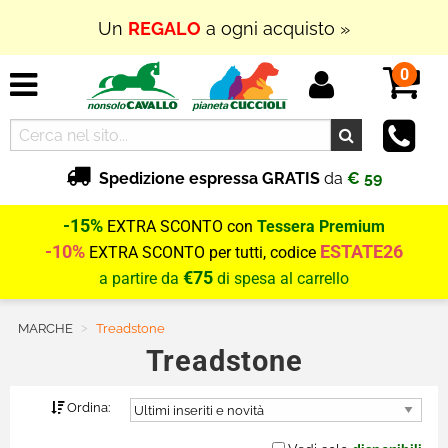
Un
REGALO
a ogni acquisto »
0
Spedizione espressa GRATIS
da
€ 59
-15%
EXTRA SCONTO con
Tessera Premium
-10%
ESTATE26
EXTRA SCONTO per tutti, codice
€75
a partire da
di spesa al carrello
MARCHE
Current:
Treadstone
Treadstone
Ordina: