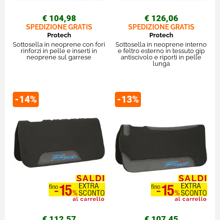
€ 104,98
€ 126,06
SPEDIZIONE GRATIS
SPEDIZIONE GRATIS
Protech
Protech
Sottosella in neoprene con fori
Sottosella in neoprene interno
rinforzi in pelle e inserti in
e feltro esterno in tessuto gip
neoprene sul garrese
antiscivolo e riporti in pelle
lunga
-14%
-13%
€ 112,57
€ 107,45