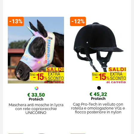
-13%
-12%
€ 45,32
€ 33,50
Protech
Protech
Cap Pro-Tech in velluto con
Maschera anti mosche in lycra
rotella e omologazione VG1 e
con rete copriorecchie
fiocco posteriore in nylon
UNICORNO