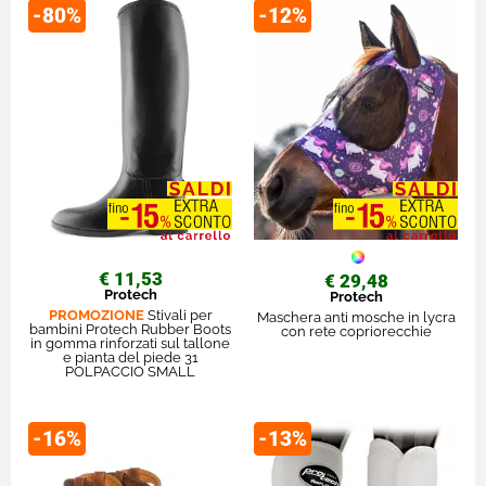
-80%
-12%
€ 11,53
€ 29,48
Protech
Protech
PROMOZIONE
Stivali per
Maschera anti mosche in lycra
bambini Protech Rubber Boots
con rete copriorecchie
in gomma rinforzati sul tallone
e pianta del piede 31
POLPACCIO SMALL
-16%
-13%