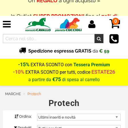
In Outlet
SUPER PROMOZIONI
fino al
70% di
SCONTO
0
Spedizione espressa GRATIS
da
€ 59
-15%
EXTRA SCONTO con
Tessera Premium
-10%
ESTATE26
EXTRA SCONTO per tutti, codice
€75
a partire da
di spesa al carrello
MARCHE
Current:
Protech
Protech
Ordina:
Prodotti