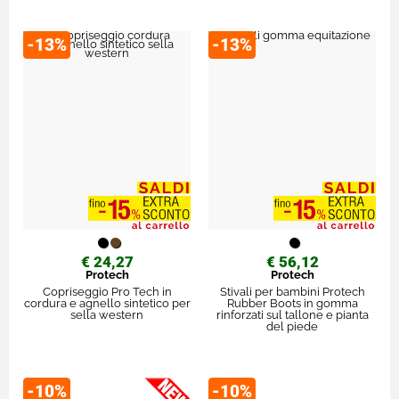
-13%
-13%
€ 24,27
€ 56,12
Protech
Protech
Copriseggio Pro Tech in
Stivali per bambini Protech
cordura e agnello sintetico per
Rubber Boots in gomma
sella western
rinforzati sul tallone e pianta
del piede
-10%
-10%