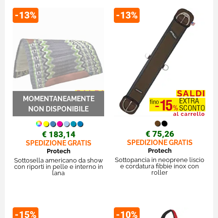
-13%
-13%
€ 75,26
€ 183,14
SPEDIZIONE GRATIS
SPEDIZIONE GRATIS
Protech
Protech
Sottopancia in neoprene liscio
Sottosella americano da show
e cordatura fibbie inox con
con riporti in pelle e interno in
roller
lana
-15%
-10%