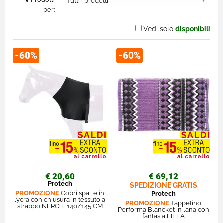
per:
Vedi solo
disponibili
-60%
-60%
€ 20,60
€ 69,12
Protech
SPEDIZIONE GRATIS
PROMOZIONE
Copri spalle in
Protech
lycra con chiusura in tessuto a
PROMOZIONE
Tappetino
strappo NERO L 140/145 CM
Performa Blancket in lana con
fantasia LILLA