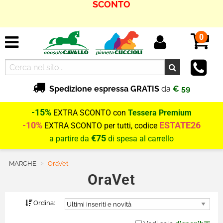
Un
REGALO
a ogni acquisto »
0
Spedizione espressa GRATIS
da
€ 59
-15%
EXTRA SCONTO con
Tessera Premium
-10%
ESTATE26
EXTRA SCONTO per tutti, codice
€75
a partire da
di spesa al carrello
MARCHE
Current:
OraVet
OraVet
Ordina: