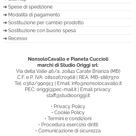
Spese di spedizione
Modalità di pagamento
Sostituzione per cambio prodotto
Sostituzione con buono spesa
Recesso
NonsoloCavallo e Pianeta Cuccioli
marchi di Studio Origgi srl:
Via della Valle 46/a, 20841 Carate Brianza (MB)
C.F. e P. IVA: 08102670968 | REA: MB-1887970
Tel.
0362/990913
| Email:
info@nonsolocavallo.it
PEC:
origgi@pec-mail.it
| Email privacy:
staff@studiooriggi.it
•
Privacy Policy
•
Cookie Policy
•
Termini e condizioni
•
Procedura esercizio diritti
•
Comunicazione di sicurezza