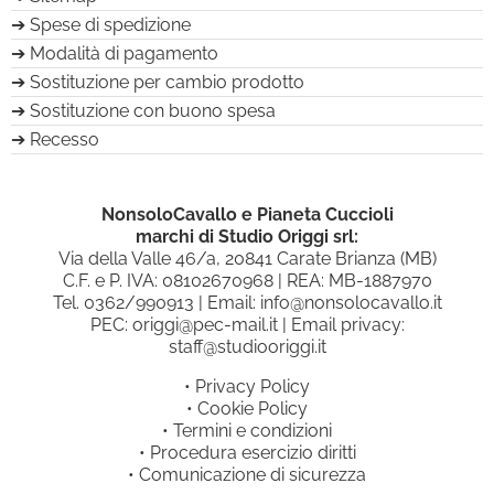
Spese di spedizione
Modalità di pagamento
Sostituzione per cambio prodotto
Sostituzione con buono spesa
Recesso
NonsoloCavallo e Pianeta Cuccioli
marchi di Studio Origgi srl:
Via della Valle 46/a, 20841 Carate Brianza (MB)
C.F. e P. IVA: 08102670968 | REA: MB-1887970
Tel.
0362/990913
| Email:
info@nonsolocavallo.it
PEC:
origgi@pec-mail.it
| Email privacy:
staff@studiooriggi.it
•
Privacy Policy
•
Cookie Policy
•
Termini e condizioni
•
Procedura esercizio diritti
•
Comunicazione di sicurezza