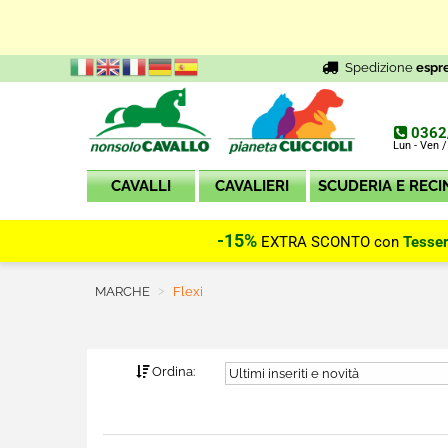
Spedizione
espr
0362
Lun - Ven /
CAVALLI
CAVALIERI
SCUDERIA E RECI
-15%
EXTRA SCONTO con
Tesse
MARCHE
Current:
Flexi
Ordina: