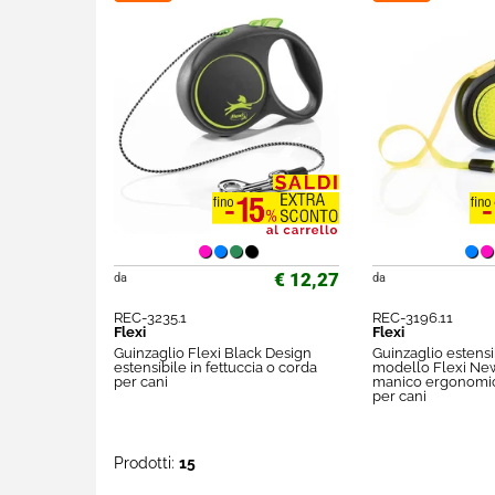
€ 12,27
da
da
REC-3235.1
REC-3196.11
Flexi
Flexi
Guinzaglio Flexi Black Design
Guinzaglio estensib
estensibile in fettuccia o corda
modello Flexi Ne
per cani
manico ergonomic
per cani
Prodotti:
15