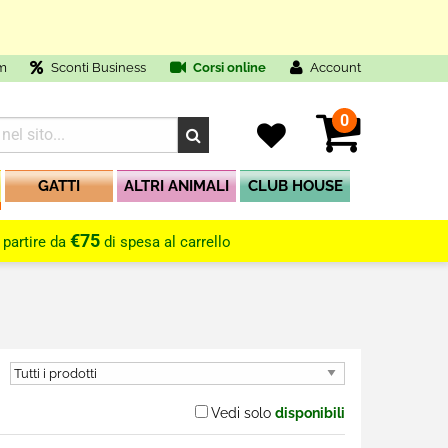
m
Sconti Business
Corsi online
Account
0
GATTI
ALTRI ANIMALI
CLUB HOUSE
€75
 partire da
di spesa al carrello
Vedi solo
disponibili