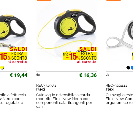
€ 19,44
€ 16,36
da
da
REC-3196.1
REC-3224.11
Flexi
Flexi
ile a fettuccia
Guinzaglio estensibile a corda
Guinzaglio este
w Neon con
modello Flexi New Neon con
Flexi New Com
o regolabile
componenti catarifrangenti per
ergonomico re
cani