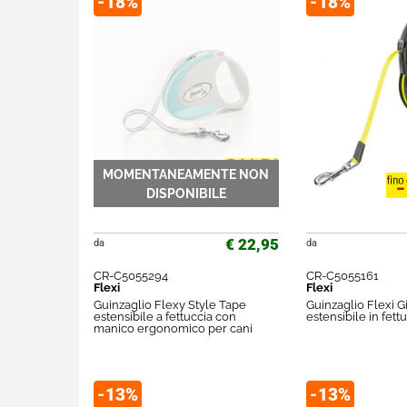
-18%
-18%
€ 22,95
da
da
CR-C5055294
CR-C5055161
Flexi
Flexi
Guinzaglio Flexy Style Tape
Guinzaglio Flexi 
estensibile a fettuccia con
estensibile in fett
manico ergonomico per cani
-13%
-13%