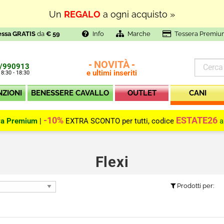
Un
REGALO
a ogni acquisto »
essa GRATIS
da
€ 59
Info
Marche
Tessera Premiu
NOVITÀ
-
-
/990913
e ultimi inseriti
 8:30 - 18:30
NZIONI
BENESSERE CAVALLO
OUTLET
CANI
-10%
ESTATE26
ra Premium
|
EXTRA SCONTO per tutti, codice
a
Flexi
Prodotti per: