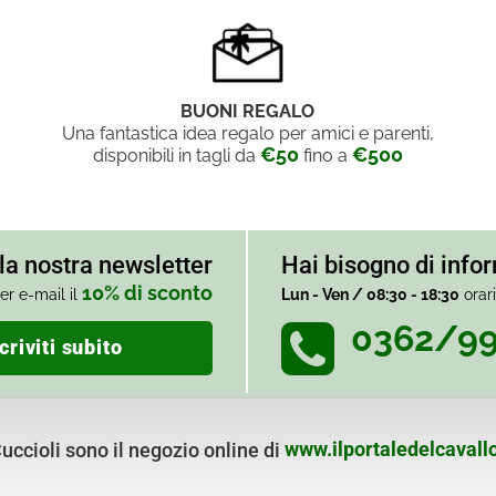
BUONI REGALO
Una fantastica idea regalo per amici e parenti,
€50
€500
disponibili in tagli da
fino a
alla nostra newsletter
Hai bisogno di info
10% di sconto
er e-mail il
Lun - Ven / 08:30 - 18:30
orar
0362/9
criviti subito
ccioli sono il negozio online di
www.ilportaledelcavallo