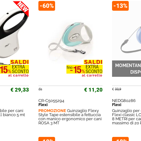
-60%
-13%
€ 29,33
€ 11,20
da
€
33,9
CR-C5055294
NEDG80286
Flexi
Flexi
bile per cani
PROMOZIONE
Guinzaglio Flexy
Guinzaglio per
l bianco 5 mt
Style Tape estensibile a fettuccia
Flexi classic
con manico ergonomico per cani
8 METRI per ca
ROSA 3 MT
massimo di 20 