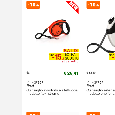
-10%
-10%
€ 26,41
da
€
32,59
REC-3235.2
REC-3225.1
Flexi
Flexi
Guinzaglio avvolgibile a fettuccia
Guinzaglio estensi
modello flexi xtreme
modello one for al