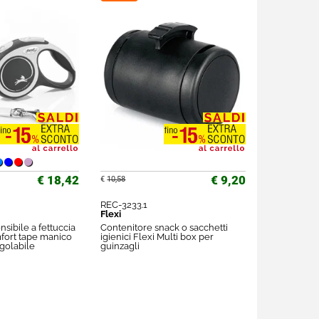
€ 18,42
€ 9,20
€
10,58
REC-3233.1
Flexi
nsibile a fettuccia
Contenitore snack o sacchetti
fort tape manico
igienici Flexi Multi box per
golabile
guinzagli