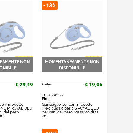
-13%
€ 29,49
€ 19,05
€
21,9
NEDG80277
Flexi
 cani modello
Guinzaglio per cani modello
 LONG M ROYAL BLU
Flexi classic basic S ROYAL BLU
ni dal peso
per cani dal peso massimo di 12
kg
kg