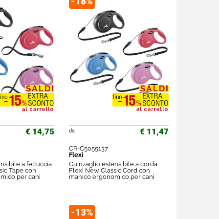
-18%
€ 14,75
€ 11,47
da
CR-C5055137
Flexi
nsibile a fettuccia
Guinzaglio estensibile a corda
sic Tape con
Flexi New Classic Cord con
mico per cani
manico ergonomico per cani
-13%