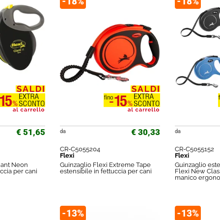
-18%
-18%
€ 51,65
€ 30,33
da
da
CR-C5055204
CR-C5055152
Flexi
Flexi
Giant Neon
Guinzaglio Flexi Extreme Tape
Guinzaglio este
uccia per cani
estensibile in fettuccia per cani
Flexi New Clas
manico ergono
-13%
-13%