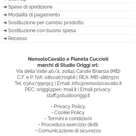
Spese di spedizione
Modalità di pagamento
Sostituzione per cambio prodotto
Sostituzione con buono spesa
Recesso
NonsoloCavallo e Pianeta Cuccioli
marchi di Studio Origgi srl:
Via della Valle 46/a, 20841 Carate Brianza (MB)
C.F. e P. IVA: 08102670968 | REA: MB-1887970
Tel.
0362/990913
| Email:
info@nonsolocavallo.it
PEC:
origgi@pec-mail.it
| Email privacy:
staff@studiooriggi.it
•
Privacy Policy
•
Cookie Policy
•
Termini e condizioni
•
Procedura esercizio diritti
•
Comunicazione di sicurezza