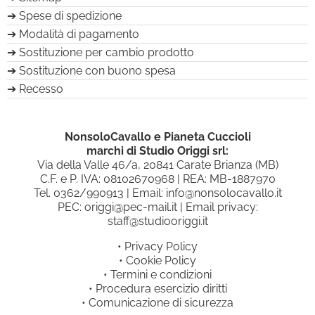
Spese di spedizione
Modalità di pagamento
Sostituzione per cambio prodotto
Sostituzione con buono spesa
Recesso
NonsoloCavallo e Pianeta Cuccioli
marchi di Studio Origgi srl:
Via della Valle 46/a, 20841 Carate Brianza (MB)
C.F. e P. IVA: 08102670968 | REA: MB-1887970
Tel.
0362/990913
| Email:
info@nonsolocavallo.it
PEC:
origgi@pec-mail.it
| Email privacy:
staff@studiooriggi.it
•
Privacy Policy
•
Cookie Policy
•
Termini e condizioni
•
Procedura esercizio diritti
•
Comunicazione di sicurezza