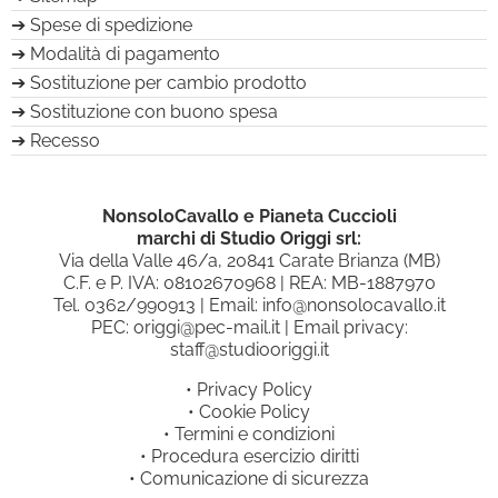
Spese di spedizione
Modalità di pagamento
Sostituzione per cambio prodotto
Sostituzione con buono spesa
Recesso
NonsoloCavallo e Pianeta Cuccioli
marchi di Studio Origgi srl:
Via della Valle 46/a, 20841 Carate Brianza (MB)
C.F. e P. IVA: 08102670968 | REA: MB-1887970
Tel.
0362/990913
| Email:
info@nonsolocavallo.it
PEC:
origgi@pec-mail.it
| Email privacy:
staff@studiooriggi.it
•
Privacy Policy
•
Cookie Policy
•
Termini e condizioni
•
Procedura esercizio diritti
•
Comunicazione di sicurezza