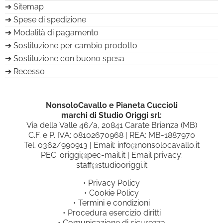
Sitemap
Spese di spedizione
Modalità di pagamento
Sostituzione per cambio prodotto
Sostituzione con buono spesa
Recesso
NonsoloCavallo e Pianeta Cuccioli
marchi di Studio Origgi srl:
Via della Valle 46/a, 20841 Carate Brianza (MB)
C.F. e P. IVA: 08102670968 | REA: MB-1887970
Tel.
0362/990913
| Email:
info@nonsolocavallo.it
PEC:
origgi@pec-mail.it
| Email privacy:
staff@studiooriggi.it
•
Privacy Policy
•
Cookie Policy
•
Termini e condizioni
•
Procedura esercizio diritti
•
Comunicazione di sicurezza