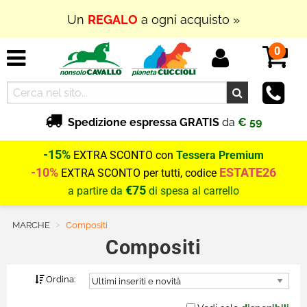
Un
REGALO
a ogni acquisto »
0
Spedizione espressa GRATIS
da
€ 59
-15%
EXTRA SCONTO con
Tessera Premium
-10%
ESTATE26
EXTRA SCONTO per tutti, codice
€75
a partire da
di spesa al carrello
MARCHE
Current:
Compositi
Compositi
Ordina: