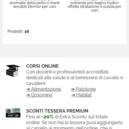
anomalie della pelle o manti
nutriente pre-bagno Hydra+
sensibili Derma+ per cani
effetto idratazione e pulizia per
cani
Prodotti:
16
CORSI ONLINE
Con docenti e professionisti accreditati,
dedicati alla salute e al benessere di cavallo e
cavaliere:
➔ Alimentazione
➔ Patologie
➔ Grooming
➔ Habitat
SCONTI TESSERA PREMIUM
-20%
Fino al
di Extra Sconto sul totale
ordine. Se non hai la tessera puoi aggiungerla
al carrello al momento dell'ordine, che si