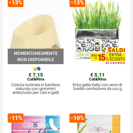
-13%
-13%
€ 7,15
€ 5,11
Cat&Rina
Cat&Rina
Ciotola inclinata in bamboo
Erba gatta Katty con semi di
naturale con gommini
loietto confezione da 120 g
antiscivolo per cani e gatti
-11%
-10%