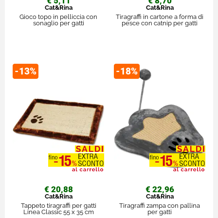
€ 5,11
€ 8,70
Cat&Rina
Cat&Rina
Gioco topo in pelliccia con
Tiragraffi in cartone a forma di
sonaglio per gatti
pesce con catnip per gatti
-13%
-18%
€ 20,88
€ 22,96
Cat&Rina
Cat&Rina
Tappeto tiragraffi per gatti
Tiragraffi zampa con pallina
Linea Classic 55 x 35 cm
per gatti