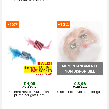
con piume per gatti 6 cm
-13%
-13%
€ 4,08
€ 3,06
Cat&Rina
Cat&Rina
Cilindro rosa o azzurro con
Gioco criceto vibrante per gatti
piume per gatti 6 cm