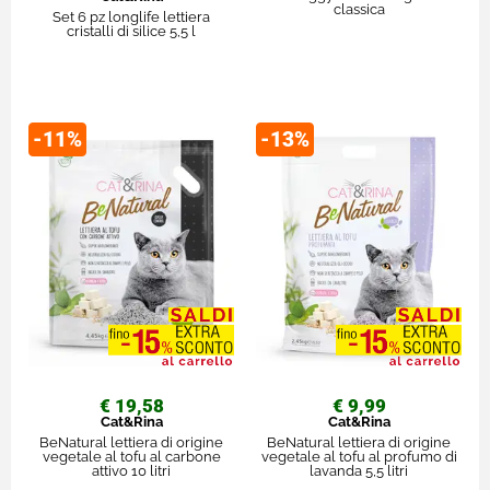
classica
Set 6 pz longlife lettiera
cristalli di silice 5,5 l
-11%
-13%
€ 19,58
€ 9,99
Cat&Rina
Cat&Rina
BeNatural lettiera di origine
BeNatural lettiera di origine
vegetale al tofu al carbone
vegetale al tofu al profumo di
attivo 10 litri
lavanda 5,5 litri