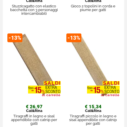
Cat&Rina
Cat&Rina
Stuzzicagatto con elastico
Gioco 2 topolini in corda e
bacchetta con 3 personaggi
piume per gatti
intercambiabili
-13%
-13%
€ 26,97
€ 15,34
Cat&Rina
Cat&Rina
Tiragraffi in legno e sisal
Tiragraffi piccolo in legno e
appendibile con catnip per
sisal appendibile con catnip
gatti
per gatti