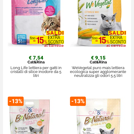
€ 7,54
€ 9,15
Cat&Rina
Cat&Rina
Long Life lettiera per gatti in
WeVegetal puro mais lettiera
cristalli di silice inodore da 5
ecologica super agglomerante
litri
neutralizza gli odori 5,5 litri
-13%
-13%