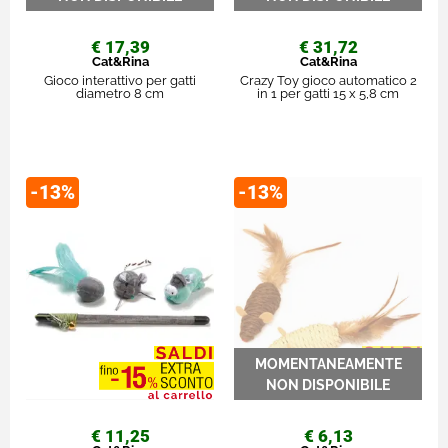
€ 17,39
€ 31,72
Cat&Rina
Cat&Rina
Gioco interattivo per gatti
Crazy Toy gioco automatico 2
diametro 8 cm
in 1 per gatti 15 x 5,8 cm
-13%
-13%
€ 11,25
€ 6,13