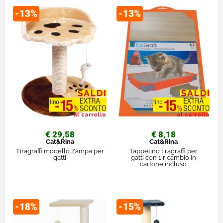
-13%
-13%
€ 29,58
€ 8,18
Cat&Rina
Cat&Rina
Tiragraffi modello Zampa per
Tappetino tiragraffi per
gatti
gatti con 1 ricambio in
cartone incluso
-18%
-15%