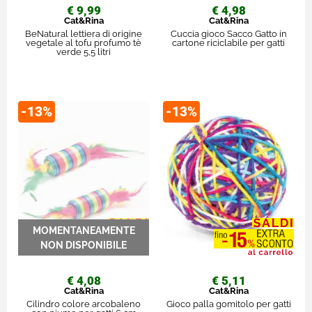
€ 9,99
€ 4,98
Cat&Rina
Cat&Rina
BeNatural lettiera di origine
Cuccia gioco Sacco Gatto in
vegetale al tofu profumo tè
cartone riciclabile per gatti
verde 5,5 litri
-13%
-13%
€ 4,08
€ 5,11
Cat&Rina
Cat&Rina
Cilindro colore arcobaleno
Gioco palla gomitolo per gatti