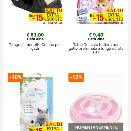
€ 51,00
€ 9,43
Cat&Rina
Cat&Rina
Tiragraffi modello Collina per
Talco Delicato lettiera per
gatti
gatto profumata a lunga durata
5,5 l
-10%
-13%