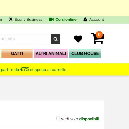
m
Sconti Business
Corsi online
Account
0
GATTI
ALTRI ANIMALI
CLUB HOUSE
€75
 partire da
di spesa al carrello
Vedi solo
disponibili