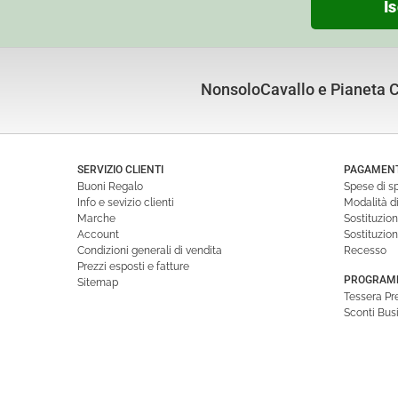
Is
NonsoloCavallo e Pianeta Cu
SERVIZIO CLIENTI
PAGAMENTI
Buoni Regalo
Spese di s
Info e sevizio clienti
Modalità 
Marche
Sostituzio
Account
Sostituzio
Condizioni generali di vendita
Recesso
Prezzi esposti e fatture
PROGRAMM
Sitemap
Tessera P
Sconti Bus