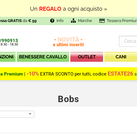
Un
REGALO
a ogni acquisto »
essa GRATIS
da
€ 59
Info
Marche
Tessera Premiu
NOVITÀ
-
-
/990913
e ultimi inseriti
 8:30 - 18:30
NZIONI
BENESSERE CAVALLO
OUTLET
CANI
-10%
ESTATE26
ra Premium
|
EXTRA SCONTO per tutti, codice
a
Bobs