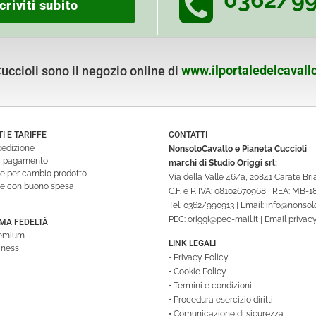
criviti subito
ccioli sono il negozio online di
www.ilportaledelcavallo
 E TARIFFE
CONTATTI
pedizione
NonsoloCavallo e Pianeta Cuccioli
di pagamento
marchi di Studio Origgi srl:
ne per cambio prodotto
Via della Valle 46/a, 20841 Carate Br
ne con buono spesa
C.F. e P. IVA: 08102670968 | REA: MB-
Tel.
0362/990913
| Email:
info@nonsolo
PEC:
origgi@pec-mail.it
| Email privac
A FEDELTÀ
remium
LINK LEGALI
iness
•
Privacy Policy
•
Cookie Policy
•
Termini e condizioni
•
Procedura esercizio diritti
•
Comunicazione di sicurezza