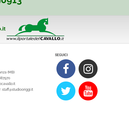
.it
SEGUICI
ianza (MB)
1887970
cavallo.it
y:
staff@studiooriggi.it