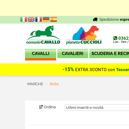
Spedizione
espr
0362
Lun - Ven /
CAVALLI
CAVALIERI
SCUDERIA E RECI
-15%
EXTRA SCONTO con
Tesse
MARCHE
Current:
Bobs
Ordina: