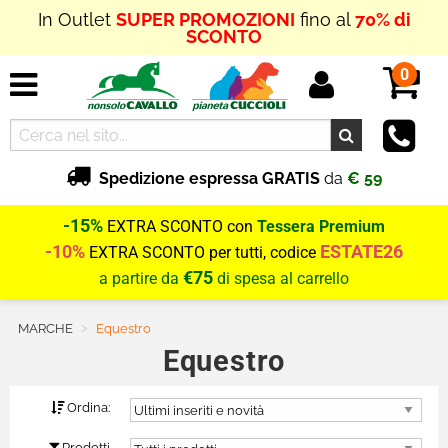
In Outlet
SUPER PROMOZIONI
fino al
70% di
SCONTO
0
Spedizione espressa GRATIS
da
€ 59
-15%
EXTRA SCONTO con
Tessera Premium
-10%
ESTATE26
EXTRA SCONTO per tutti, codice
€75
a partire da
di spesa al carrello
MARCHE
Current:
Equestro
Equestro
Ordina:
Prodotti